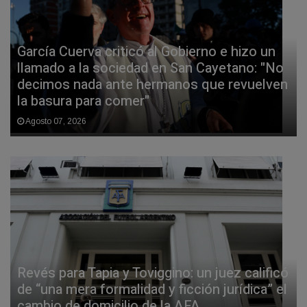
García Cuerva criticó al Gobierno e hizo un
llamado a la sociedad en San Cayetano: "No
decimos nada ante hermanos que revuelven
la basura para comer"
Agosto 07, 2026
Revés para Tapia y Toviggino: un juez calificó
de “una mera formalidad y ficción jurídica” el
cambio de domicilio de la AFA