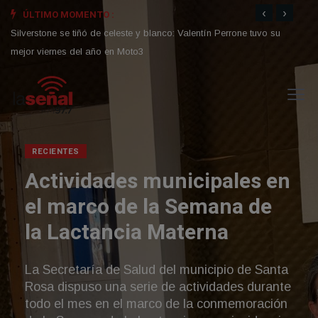
‹
›
ÚLTIMO MOMENTO :
En medio de rumores de un megatraspaso al Manchester City:
Villar
¿qué hace Enzo Fernández?
cargo
Silverstone se tiñó de celeste y blanco: Valentín Perrone tuvo su
mejor viernes del año en Moto3
RECIENTES
“Renovación y
transparencia” la s
lista para asamblea 
Cooperativa de Villa
Yacanto