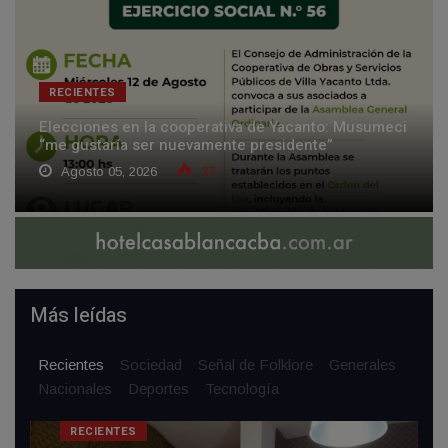
RECIENTES
Elecciones en la cooperativa de Yacanto: Musumeci
“me gustaría ser nuevamente presidente”
Agosto 05, 2026
37
Más leídas
Recientes
Sociedad
Señal de Folklore
Generales
Nacionales
Deportes
Tecnología
RECIENTES