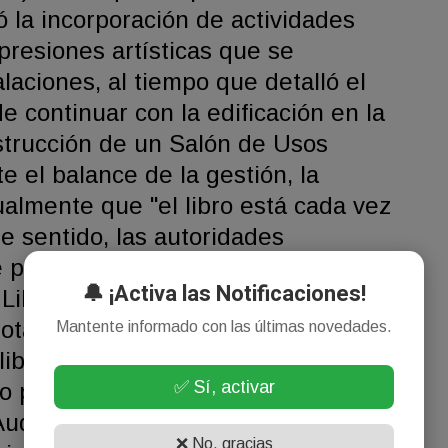
ó la incorporación de actividades
presiones artísticas que se
alaciones, al tiempo que detalló el
de continuar con la edificación en la
nstrucción de un Salón de Usos
e el balance de la gestión, la
ualmente que "el libro está cada vez
se sentido, las autoridades
 participación de la biblioteca en la
🔔 ¡Activa las Notificaciones!
l Libro de Buenos Aires, espacio
otal de ocho cajas con
Mantente informado con las últimas novedades.
ibros que serán incorporados
✅ Sí, activar
o para quedar a disposición de los
Audio). Finalmente, Marino recordó la
❌ No, gracias