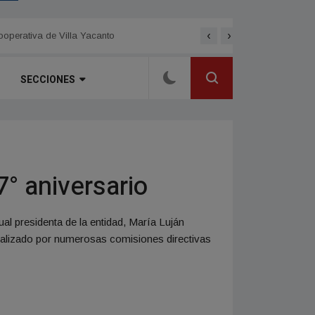
‹
›
dijo Eraso
Elecciones en la cooperat
SECCIONES
° aniversario
al presidenta de la entidad, María Luján
o realizado por numerosas comisiones directivas